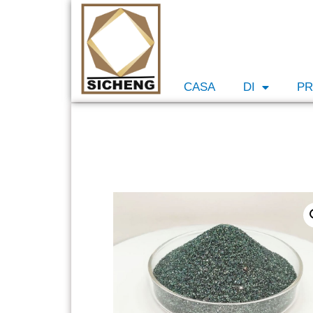
CASA
DI
PR