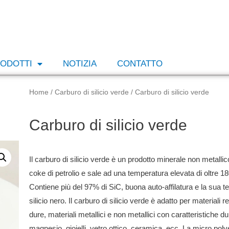
ODOTTI
NOTIZIA
CONTATTO
Home
/
Carburo di silicio verde
/ Carburo di silicio verde
Carburo di silicio verde
Il carburo di silicio verde è un prodotto minerale non metallic
coke di petrolio e sale ad una temperatura elevata di oltre 18
Contiene più del 97% di SiC, buona auto-affilatura e la sua te
silicio nero.
Il carburo di silicio verde è adatto per materiali r
dure, materiali metallici e non metallici con caratteristiche d
magnesio, gioielli, vetro ottico, ceramica, ecc. La micro polv