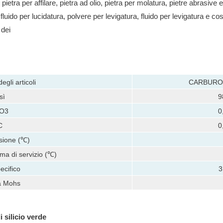
 pietra per affilare, pietra ad olio, pietra per molatura, pietre abrasive 
fluido per lucidatura, polvere per levigatura, fluido per levigatura e cos
 dei
egli articoli
CARBURO 
sì
9
O3
0
C
0
usione (℃)
a di servizio (℃)
ecifico
3
a Mohs
 silicio verde