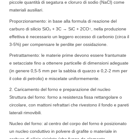
piccole quantità di segatura e cloruro di sodio (NaCl) come
materiali ausiliari.
Proporzionamento: in base alla formula di reazione del
carburo di silicio SiO₂ + 3C → SiC + 2CO↑, nella produzione
effettiva è necessario un leggero eccesso di carbonio (circa il
3-5%) per compensare le perdite per ossidazione.
Pretrattamento: le materie prime devono essere frantumate
e setacciate fino a ottenere particelle di dimensioni adeguate
(in genere 0,5-5 mm per la sabbia di quarzo e 0,2-2 mm per
il coke di petrolio) e miscelate uniformemente.
2. Caricamento del forno e preparazione del nucleo
Struttura del forno: forno a resistenza fissa rettangolare o
circolare, con mattoni refrattari che rivestono il fondo e pareti
laterali rimovibili.
Nucleo del forno: al centro del corpo del forno è posizionato
un nucleo conduttivo in polvere di grafite o materiale in