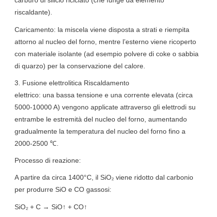
carburo di silicio riciclato (che funge da elemento
riscaldante).
Caricamento: la miscela viene disposta a strati e riempita
attorno al nucleo del forno, mentre l’esterno viene ricoperto
con materiale isolante (ad esempio polvere di coke o sabbia
di quarzo) per la conservazione del calore.
3. Fusione elettrolitica Riscaldamento
elettrico: una bassa tensione e una corrente elevata (circa
5000-10000 A) vengono applicate attraverso gli elettrodi su
entrambe le estremità del nucleo del forno, aumentando
gradualmente la temperatura del nucleo del forno fino a
2000-2500 ℃.
Processo di reazione:
A partire da circa 1400°C, il SiO₂ viene ridotto dal carbonio
per produrre SiO e CO gassosi:
SiO₂ + C → SiO↑ + CO↑